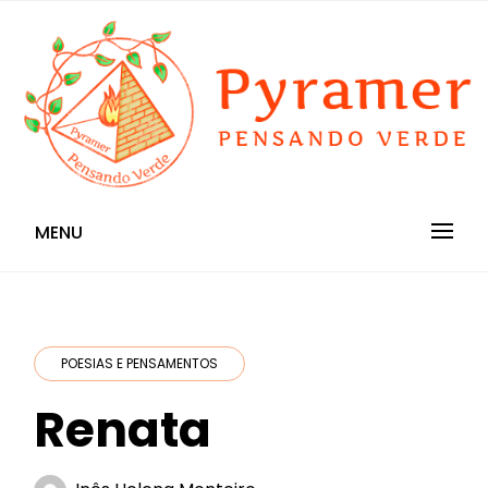
Skip
to
content
Pensando Verde
Pyramer
MENU
POESIAS E PENSAMENTOS
Renata